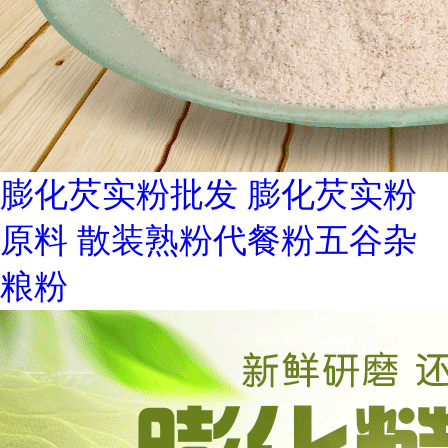
膨化芡实粉批发 膨化芡实粉
原料 散装熟粉代餐粉五谷杂
粮粉