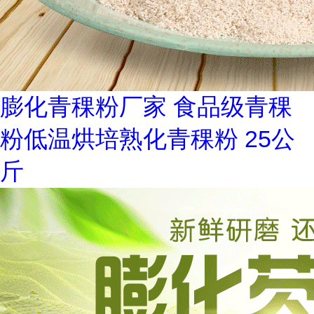
膨化青稞粉厂家 食品级青稞
粉低温烘培熟化青稞粉 25公
斤