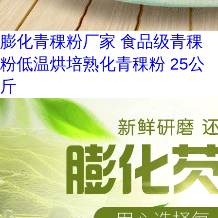
膨化青稞粉厂家 食品级青稞
粉低温烘培熟化青稞粉 25公
斤