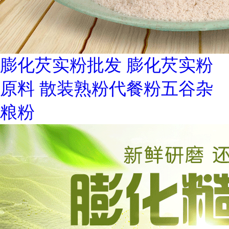
膨化芡实粉批发 膨化芡实粉
原料 散装熟粉代餐粉五谷杂
粮粉