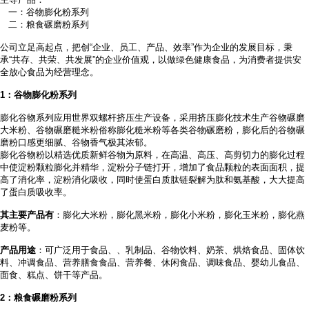
一：谷物膨化粉系列
二：粮食碾磨粉系列
公司立足高起点，把创
“企业、员工、产品、效率”作为企业的发展目标，秉
承“共存、共荣、共发展”的企业价值观，以做绿色健康食品，为消费者提供安
全放心食品为经营理念。
1
：谷物膨化粉系列
膨化谷物系列应用世界双螺杆挤压生产设备，采用挤压膨化技术生产谷物碾磨
大米粉、谷物碾磨糙米粉俗称膨化糙米粉等各类谷物碾磨粉，膨化后的谷物碾
磨粉口感更细腻、谷物香气极其浓郁。
膨化谷物粉以精选优质新鲜谷物为原料，在高温、高压、高剪切力的膨化过程
中使淀粉颗粒膨化并精华，淀粉分子链打开，增加了食品颗粒的表面面积，提
高了消化率，淀粉消化吸收，同时使蛋白质肽链裂解为肽和氨基酸，大大提高
了蛋白质吸收率。
其主要产品有
：膨化大米粉，膨化黑米粉，膨化小米粉，膨化玉米粉，膨化燕
麦粉等。
产品用途
：可广泛用于食品、
、乳制品、谷物饮料、奶茶、烘焙食品、固体饮
料、冲调食品、营养膳食食品、营养餐、休闲食品、调味食品、婴幼儿食品、
面食、糕点、饼干等产品。
2
：粮食碾磨粉系列