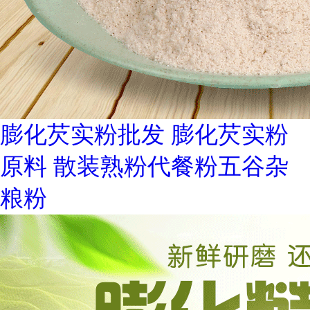
膨化芡实粉批发 膨化芡实粉
原料 散装熟粉代餐粉五谷杂
粮粉