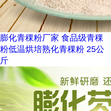
膨化青稞粉厂家 食品级青稞
粉低温烘培熟化青稞粉 25公
斤