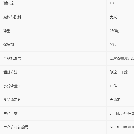
100
糊化度
原料与配料
大米
2500g
净重
保质期
9个月
Q/JWS0001S-2
产品标准号
储藏方法
阴凉、干燥
水分含量≤
10％
食品添加剂
无添加
生产厂家
江山市五谷庄
SC13133088100
生产许可证编号