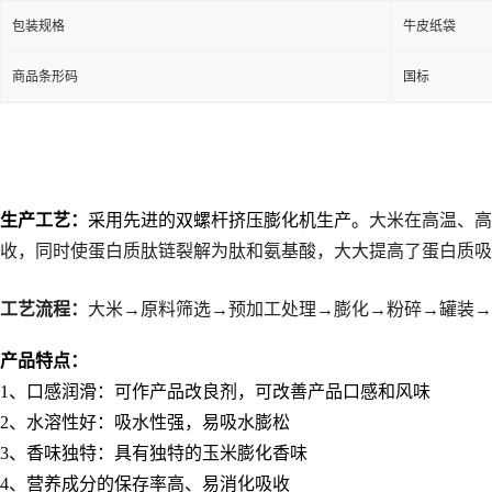
包装规格
牛皮纸袋
商品条形码
国标
生产工艺：
采用先进的双螺杆挤压膨化机生产。
大米在高温、高
收，同时使蛋白质肽链裂解为肽和氨基酸，大大提高了蛋白质吸
工艺流程：
大米→原料筛选→预加工处理→膨化→粉碎→罐装→
产品特点：
1
、口感润滑：可作产品改良剂，可改善产品口感和风味
2
、水溶性好：吸水性强，易吸水膨松
3
、香味独特：具有独特的玉米膨化香味
4
、营养成分的保存率高、易消化吸收