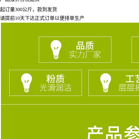
起订量
300
公斤，款到发货
请提前
10
天下达正式订单以便排单生产