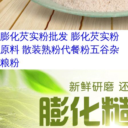
膨化芡实粉批发 膨化芡实粉
原料 散装熟粉代餐粉五谷杂
粮粉