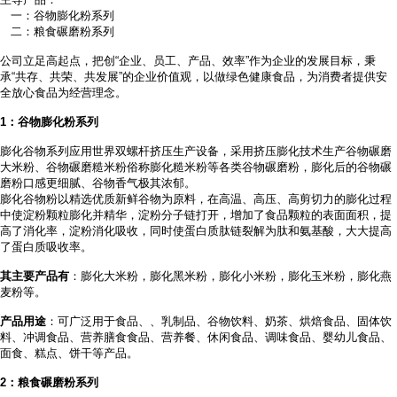
一：谷物膨化粉系列
二：粮食碾磨粉系列
公司立足高起点，把创
“企业、员工、产品、效率”作为企业的发展目标，秉
承“共存、共荣、共发展”的企业价值观，以做绿色健康食品，为消费者提供安
全放心食品为经营理念。
1
：谷物膨化粉系列
膨化谷物系列应用世界双螺杆挤压生产设备，采用挤压膨化技术生产谷物碾磨
大米粉、谷物碾磨糙米粉俗称膨化糙米粉等各类谷物碾磨粉，膨化后的谷物碾
磨粉口感更细腻、谷物香气极其浓郁。
膨化谷物粉以精选优质新鲜谷物为原料，在高温、高压、高剪切力的膨化过程
中使淀粉颗粒膨化并精华，淀粉分子链打开，增加了食品颗粒的表面面积，提
高了消化率，淀粉消化吸收，同时使蛋白质肽链裂解为肽和氨基酸，大大提高
了蛋白质吸收率。
其主要产品有
：膨化大米粉，膨化黑米粉，膨化小米粉，膨化玉米粉，膨化燕
麦粉等。
产品用途
：可广泛用于食品、
、乳制品、谷物饮料、奶茶、烘焙食品、固体饮
料、冲调食品、营养膳食食品、营养餐、休闲食品、调味食品、婴幼儿食品、
面食、糕点、饼干等产品。
2
：粮食碾磨粉系列