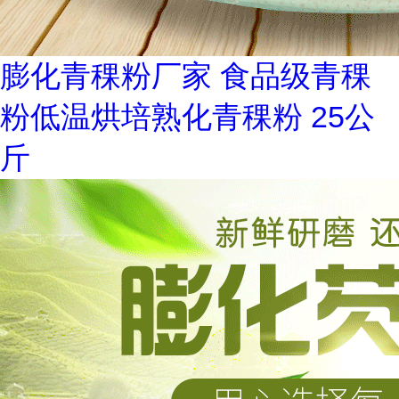
膨化青稞粉厂家 食品级青稞
粉低温烘培熟化青稞粉 25公
斤