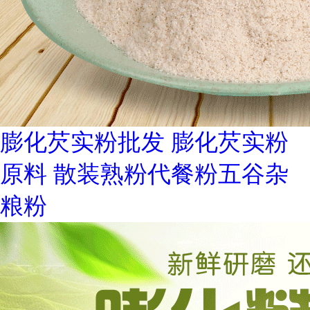
膨化芡实粉批发 膨化芡实粉
原料 散装熟粉代餐粉五谷杂
粮粉