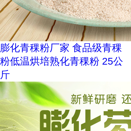
膨化青稞粉厂家 食品级青稞
粉低温烘培熟化青稞粉 25公
斤