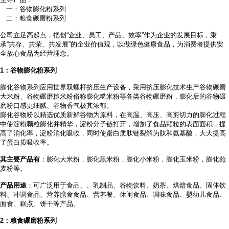
一：谷物膨化粉系列
二：粮食碾磨粉系列
公司立足高起点，把创
“企业、员工、产品、效率”作为企业的发展目标，秉
承“共存、共荣、共发展”的企业价值观，以做绿色健康食品，为消费者提供安
全放心食品为经营理念。
1
：谷物膨化粉系列
膨化谷物系列应用世界双螺杆挤压生产设备，采用挤压膨化技术生产谷物碾磨
大米粉、谷物碾磨糙米粉俗称膨化糙米粉等各类谷物碾磨粉，膨化后的谷物碾
磨粉口感更细腻、谷物香气极其浓郁。
膨化谷物粉以精选优质新鲜谷物为原料，在高温、高压、高剪切力的膨化过程
中使淀粉颗粒膨化并精华，淀粉分子链打开，增加了食品颗粒的表面面积，提
高了消化率，淀粉消化吸收，同时使蛋白质肽链裂解为肽和氨基酸，大大提高
了蛋白质吸收率。
其主要产品有
：膨化大米粉，膨化黑米粉，膨化小米粉，膨化玉米粉，膨化燕
麦粉等。
产品用途
：可广泛用于食品、
、乳制品、谷物饮料、奶茶、烘焙食品、固体饮
料、冲调食品、营养膳食食品、营养餐、休闲食品、调味食品、婴幼儿食品、
面食、糕点、饼干等产品。
2
：粮食碾磨粉系列