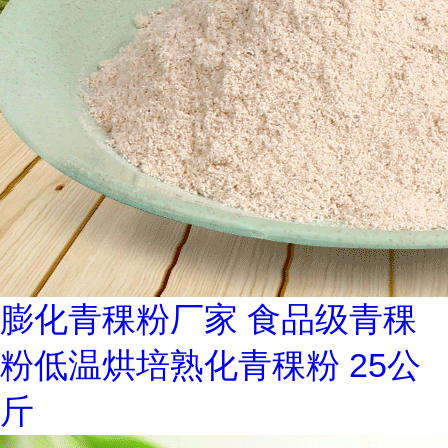
膨化青稞粉厂家 食品级青稞
粉低温烘培熟化青稞粉 25公
斤