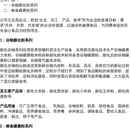
一：谷物膨化粉系列
二：粮食碾磨粉系列
公司立足高起点，把创
“企业、员工、产品、效率”作为企业的发展目标，秉
承“共存、共荣、共发展”的企业价值观，以做绿色健康食品，为消费者提供安
全放心食品为经营理念。
1
：谷物膨化粉系列
膨化谷物系列应用世界双螺杆挤压生产设备，采用挤压膨化技术生产谷物碾磨
大米粉、谷物碾磨糙米粉俗称膨化糙米粉等各类谷物碾磨粉，膨化后的谷物碾
磨粉口感更细腻、谷物香气极其浓郁。
膨化谷物粉以精选优质新鲜谷物为原料，在高温、高压、高剪切力的膨化过程
中使淀粉颗粒膨化并精华，淀粉分子链打开，增加了食品颗粒的表面面积，提
高了消化率，淀粉消化吸收，同时使蛋白质肽链裂解为肽和氨基酸，大大提高
了蛋白质吸收率。
其主要产品有
：膨化大米粉，膨化黑米粉，膨化小米粉，膨化玉米粉，膨化燕
麦粉等。
产品用途
：可广泛用于食品、
、乳制品、谷物饮料、奶茶、烘焙食品、固体饮
料、冲调食品、营养膳食食品、营养餐、休闲食品、调味食品、婴幼儿食品、
面食、糕点、饼干等产品。
2
：粮食碾磨粉系列