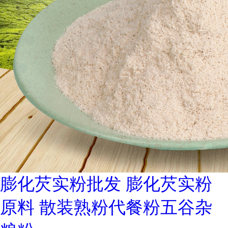
膨化芡实粉批发 膨化芡实粉
原料 散装熟粉代餐粉五谷杂