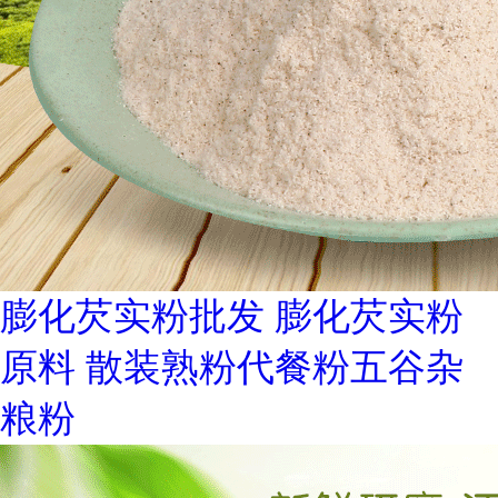
膨化芡实粉批发 膨化芡实粉
原料 散装熟粉代餐粉五谷杂
粮粉