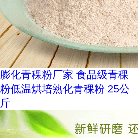
膨化青稞粉厂家 食品级青稞
粉低温烘培熟化青稞粉 25公
斤