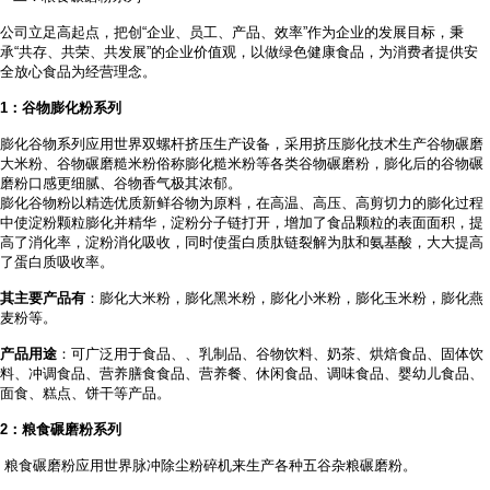
公司立足高起点，把创
“企业、员工、产品、效率”作为企业的发展目标，秉
承“共存、共荣、共发展”的企业价值观，以做绿色健康食品，为消费者提供安
全放心食品为经营理念。
1
：谷物膨化粉系列
膨化谷物系列应用世界双螺杆挤压生产设备，采用挤压膨化技术生产谷物碾磨
大米粉、谷物碾磨糙米粉俗称膨化糙米粉等各类谷物碾磨粉，膨化后的谷物碾
磨粉口感更细腻、谷物香气极其浓郁。
膨化谷物粉以精选优质新鲜谷物为原料，在高温、高压、高剪切力的膨化过程
中使淀粉颗粒膨化并精华，淀粉分子链打开，增加了食品颗粒的表面面积，提
高了消化率，淀粉消化吸收，同时使蛋白质肽链裂解为肽和氨基酸，大大提高
了蛋白质吸收率。
其主要产品有
：膨化大米粉，膨化黑米粉，膨化小米粉，膨化玉米粉，膨化燕
麦粉等。
产品用途
：可广泛用于食品、
、乳制品、谷物饮料、奶茶、烘焙食品、固体饮
料、冲调食品、营养膳食食品、营养餐、休闲食品、调味食品、婴幼儿食品、
面食、糕点、饼干等产品。
2
：粮食碾磨粉系列
粮食碾磨粉应用世界脉冲除尘粉碎机来生产各种五谷杂粮碾磨粉。