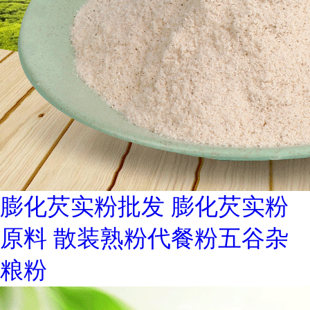
膨化芡实粉批发 膨化芡实粉
原料 散装熟粉代餐粉五谷杂
粮粉