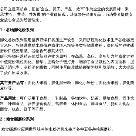
公司立足高起点，把创
“企业、员工、产品、效率”作为企业的发展目标，秉
承“共存、共荣、共发展”的企业价值观，以做绿色健康食品，为消费者提供安
全放心食品为经营理念。
1
：谷物膨化粉系列
膨化谷物系列应用世界双螺杆挤压生产设备，采用挤压膨化技术生产谷物碾磨
大米粉、谷物碾磨糙米粉俗称膨化糙米粉等各类谷物碾磨粉，膨化后的谷物碾
磨粉口感更细腻、谷物香气极其浓郁。
膨化谷物粉以精选优质新鲜谷物为原料，在高温、高压、高剪切力的膨化过程
中使淀粉颗粒膨化并精华，淀粉分子链打开，增加了食品颗粒的表面面积，提
高了消化率，淀粉消化吸收，同时使蛋白质肽链裂解为肽和氨基酸，大大提高
了蛋白质吸收率。
其主要产品有
：膨化大米粉，膨化黑米粉，膨化小米粉，膨化玉米粉，膨化燕
麦粉等。
产品用途
：可广泛用于食品、
、乳制品、谷物饮料、奶茶、烘焙食品、固体饮
料、冲调食品、营养膳食食品、营养餐、休闲食品、调味食品、婴幼儿食品、
面食、糕点、饼干等产品。
2
：粮食碾磨粉系列
粮食碾磨粉应用世界脉冲除尘粉碎机来生产各种五谷杂粮碾磨粉。