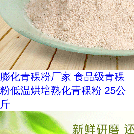
膨化青稞粉厂家 食品级青稞
粉低温烘培熟化青稞粉 25公
斤