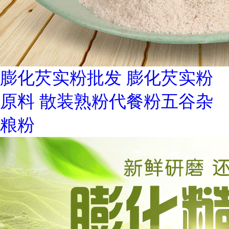
膨化芡实粉批发 膨化芡实粉
原料 散装熟粉代餐粉五谷杂
粮粉