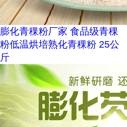
膨化青稞粉厂家 食品级青稞
粉低温烘培熟化青稞粉 25公
斤