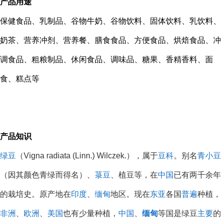
产品用途
保健食品、乳制品、谷物牛奶、谷物饮料、固体饮料、乳饮料、
奶茶、营养冲剂、营养餐、膳食食品、方便食品、烘焙食品、冲
调食品、粗粮制品、休闲食品、调味品、糖果、香精香料、面
食、糕点等
产品知识
绿豆
（Vigna radiata (Linn.) Wilczek.），属于
豆科
。别名
青小豆
（因其颜色青绿而得名）、
菉豆
、植豆等，在
中国
已有两千余年
的栽培史。原产地在
印度
、
缅甸
地区。现在
东亚
各国
普遍
种植，
非洲
、
欧洲
、
美国
也有少量种植，
中国
、
缅甸
等国是绿豆
主要
的