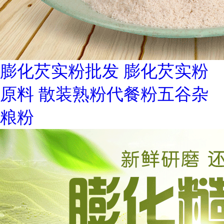
膨化芡实粉批发 膨化芡实粉
原料 散装熟粉代餐粉五谷杂
粮粉