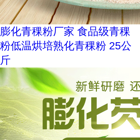
膨化青稞粉厂家 食品级青稞
粉低温烘培熟化青稞粉 25公
斤