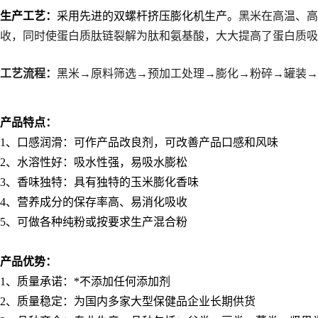
生产工艺：
采用先进的双螺杆挤压膨化机生产。
黑米在高温、高
收，同时使蛋白质肽链裂解为肽和氨基酸，大大提高了蛋白质吸
工艺流程：
黑米→原料筛选→预加工处理→膨化→粉碎→罐装→
产品特点：
1
、口感润滑：可作产品改良剂，可改善产品口感和风味
2
、水溶性好：吸水性强，易吸水膨松
3
、香味独特：具有独特的玉米膨化香味
4
、营养成分的保存率高、易消化吸收
5
、可做各种纯粉或按要求生产混合粉
产品优势：
1
、质量承诺：*不添加任何添加剂
2
、质量稳定：为国内多家大型保健品企业长期供货