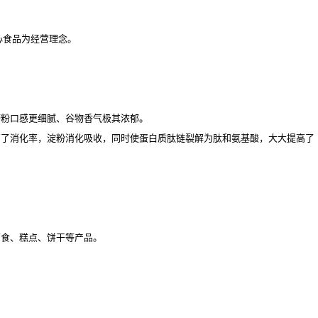
心食品为经营理念。
磨粉口感更细腻、谷物香气极其浓郁。
高了消化率，淀粉消化吸收，同时使蛋白质肽链裂解为肽和氨基酸，大大提高了
面食、糕点、饼干等产品。