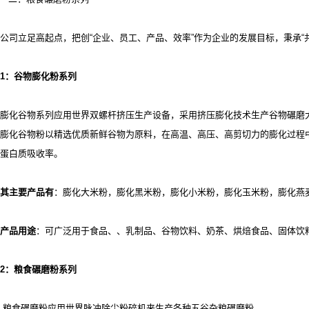
公司立足高起点，把创
“企业、员工、产品、效率”作为企业的发展目标，秉承
1
：谷物膨化粉系列
膨化谷物系列应用世界双螺杆挤压生产设备，采用挤压膨化技术生产谷物碾磨
膨化谷物粉以精选优质新鲜谷物为原料，在高温、高压、高剪切力的膨化过程
蛋白质吸收率。
其主要产品有
：膨化大米粉，膨化黑米粉，膨化小米粉，膨化玉米粉，膨化燕
产品用途
：可广泛用于食品、
、乳制品、谷物饮料、奶茶、烘焙食品、固体饮
2
：粮食碾磨粉系列
粮食碾磨粉应用世界脉冲除尘粉碎机来生产各种五谷杂粮碾磨粉。