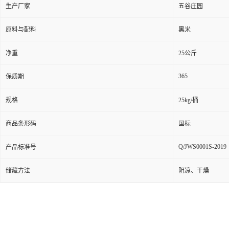
生产厂家
五谷庄园
原料与配料
黑米
净重
25公斤
365
保质期
规格
25kg/桶
商品条形码
国标
Q/JWS0001S-2019
产品标准号
储藏方法
阴凉、干燥