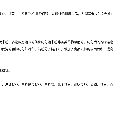
“共存、共荣、共发展”的企业价值观，以做绿色健康食品，为消费者提供安全放
大米粉、谷物碾磨糙米粉俗称膨化糙米粉等各类谷物碾磨粉，膨化后的谷物碾
中使淀粉颗粒膨化并精华，淀粉分子链打开，增加了食品颗粒的表面面积，提
麦粉等。
料、冲调食品、营养膳食食品、营养餐、休闲食品、调味食品、婴幼儿食品、