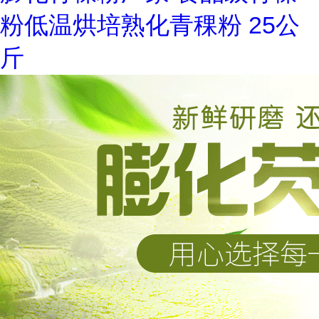
粉低温烘培熟化青稞粉 25公
斤