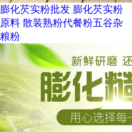
膨化芡实粉批发 膨化芡实粉
原料 散装熟粉代餐粉五谷杂
粮粉