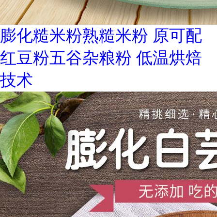
膨化糙米粉熟糙米粉 原可配
红豆粉五谷杂粮粉 低温烘焙
技术