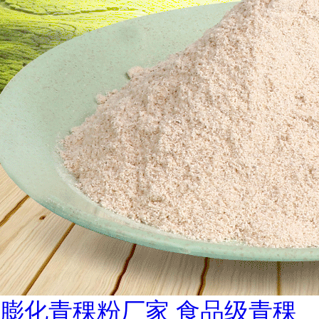
膨化青稞粉厂家 食品级青稞