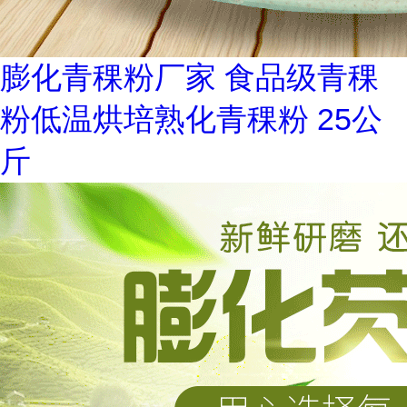
膨化青稞粉厂家 食品级青稞
粉低温烘培熟化青稞粉 25公
斤