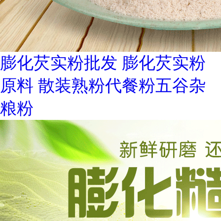
膨化芡实粉批发 膨化芡实粉
原料 散装熟粉代餐粉五谷杂
粮粉