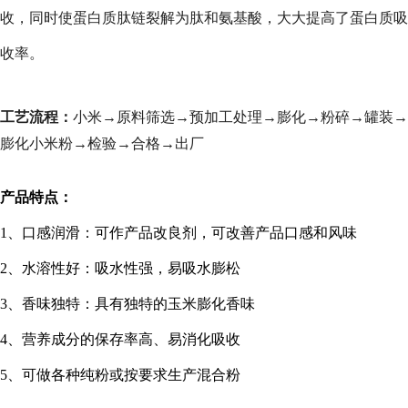
收，同时使蛋白质肽链裂解为肽和氨基酸，大大提高了蛋白质吸
收率。
工艺流程：
小米→原料筛选→预加工处理→膨化→粉碎→罐装→
膨化小米粉→检验→合格→出厂
产品特点：
1
、口感润滑：可作产品改良剂，可改善产品口感和风味
2
、水溶性好：吸水性强，易吸水膨松
3
、香味独特：具有独特的玉米膨化香味
4
、营养成分的保存率高、易消化吸收
5
、可做各种纯粉或按要求生产混合粉