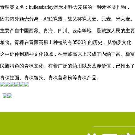
青稞英文名：hullessbarley是
禾本科
大麦属
的一种禾
谷类
作物，
因其内外颖壳分离，
籽粒
裸露，故又称
裸大麦
、
元麦
、米大麦。
主要产自
中国西藏
、
青海
、
四川
、云南等地，是
藏族
人民的主要
粮食。青稞在
青藏高原
上种植约有3500年的历史，从
物质文化
之中延伸到精神文化领域，在青藏高原上形成了内涵丰富、极富
民族特色的青稞文化。有着广泛的药用以及
营养价值
，已推出了
青稞
挂面
、青稞
馒头
、青稞营养粉等青稞产品。