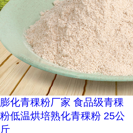
膨化青稞粉厂家 食品级青稞
粉低温烘培熟化青稞粉 25公
斤