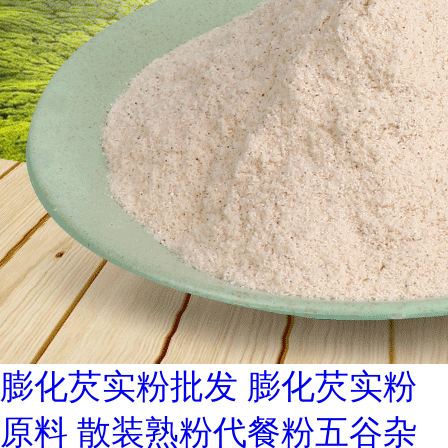
膨化芡实粉批发 膨化芡实粉
原料 散装熟粉代餐粉五谷杂