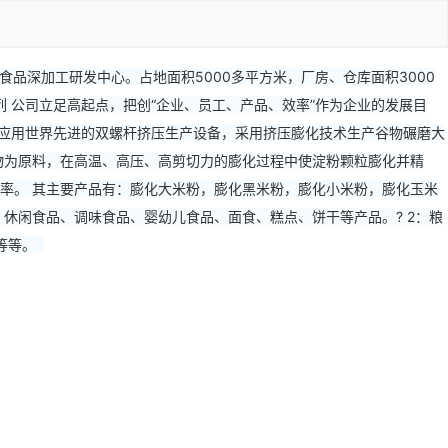
食品深加工研发中心。占地面积5000多平方米，厂房、仓库面积3000
列 公司立足高起点，把创“企业、员工、产品、效率”作为企业的发展目
系列应用世界先进的双螺杆挤压生产设备，采用挤压膨化技术生产谷物碾磨大
物为原料，在高温、高压、高剪切力的膨化过程中使淀粉颗粒膨化并精
率。 其主要产品有：膨化大米粉，膨化黑米粉，膨化小米粉，膨化玉米
休闲食品、调味食品、婴幼儿食品、面食、糕点、饼干等产品。? 2：粮
粉等等。