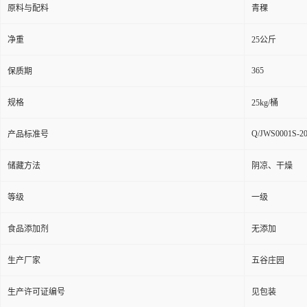
原料与配料
青稞
净重
25公斤
365
保质期
规格
25kg/桶
Q/JWS0001S-2
产品标准号
储藏方法
阴凉、干燥
等级
一级
食品添加剂
无添加
生产厂家
五谷庄园
生产许可证编号
见包装