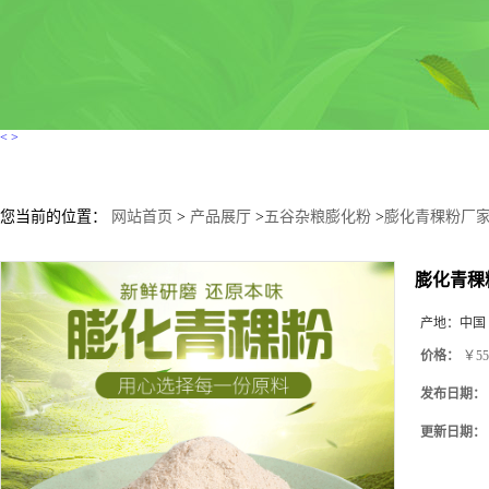
<
>
您当前的位置：
网站首页
>
产品展厅
>
五谷杂粮膨化粉
>
膨化青稞粉厂家
膨化青稞
产地：
中国
价格：
￥55
发布日期：
更新日期：