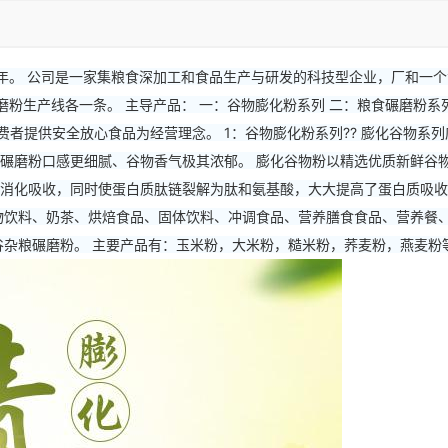
6年。 公司是一家集粮食深加工和食品生产与研发的科技型企业，厂和一个
碾磨粉生产线各一条。 主导产品： 一：谷物膨化粉系列 二：粮食碾磨粉系
费者提供安全放心食品为经营理念。 1：谷物膨化粉系列?? 膨化谷物
碾磨粉口感更细腻、谷物香气极其浓郁。 膨化谷物粉以精选优质新鲜谷
消化吸收，同时使蛋白质肽链裂解为肽和氨基酸，大大提高了蛋白质吸收
物饮料、奶茶、烘焙食品、固体饮料、冲调食品、营养膳食食品、营养餐、
谷杂粮碾磨粉。 主要产品有：玉米粉，大米粉，糙米粉，荞麦粉，燕麦