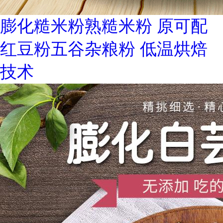
膨化糙米粉熟糙米粉 原可配
红豆粉五谷杂粮粉 低温烘焙
技术