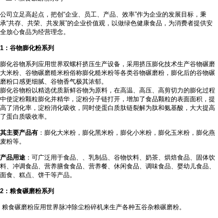
公司立足高起点，把创
“企业、员工、产品、效率”作为企业的发展目标，秉
承“共存、共荣、共发展”的企业价值观，以做绿色健康食品，为消费者提供安
全放心食品为经营理念。
1
：谷物膨化粉系列
膨化谷物系列应用世界双螺杆挤压生产设备，采用挤压膨化技术生产谷物碾磨
大米粉、谷物碾磨糙米粉俗称膨化糙米粉等各类谷物碾磨粉，膨化后的谷物碾
磨粉口感更细腻、谷物香气极其浓郁。
膨化谷物粉以精选优质新鲜谷物为原料，在高温、高压、高剪切力的膨化过程
中使淀粉颗粒膨化并精华，淀粉分子链打开，增加了食品颗粒的表面面积，提
高了消化率，淀粉消化吸收，同时使蛋白质肽链裂解为肽和氨基酸，大大提高
了蛋白质吸收率。
其主要产品有
：膨化大米粉，膨化黑米粉，膨化小米粉，膨化玉米粉，膨化燕
麦粉等。
产品用途
：可广泛用于食品、
、乳制品、谷物饮料、奶茶、烘焙食品、固体饮
料、冲调食品、营养膳食食品、营养餐、休闲食品、调味食品、婴幼儿食品、
面食、糕点、饼干等产品。
2
：粮食碾磨粉系列
粮食碾磨粉应用世界脉冲除尘粉碎机来生产各种五谷杂粮碾磨粉。