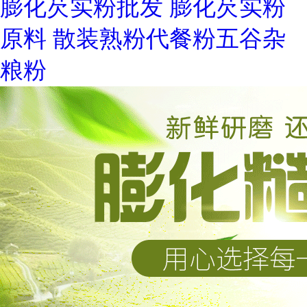
膨化芡实粉批发 膨化芡实粉
原料 散装熟粉代餐粉五谷杂
粮粉