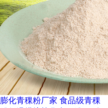
膨化青稞粉厂家 食品级青稞