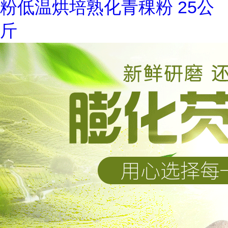
粉低温烘培熟化青稞粉 25公
斤