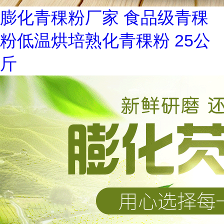
膨化青稞粉厂家 食品级青稞
粉低温烘培熟化青稞粉 25公
斤