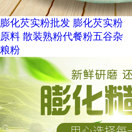
膨化芡实粉批发 膨化芡实粉
原料 散装熟粉代餐粉五谷杂
粮粉