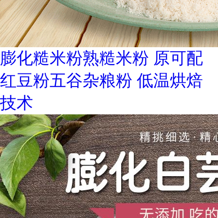
膨化糙米粉熟糙米粉 原可配
红豆粉五谷杂粮粉 低温烘焙
技术