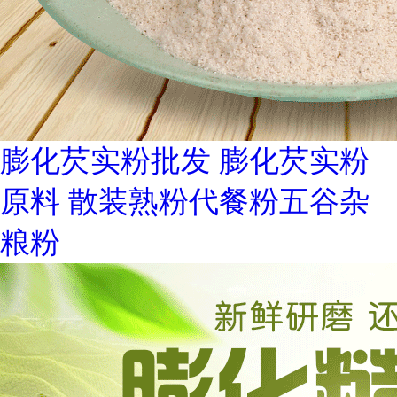
膨化芡实粉批发 膨化芡实粉
原料 散装熟粉代餐粉五谷杂
粮粉