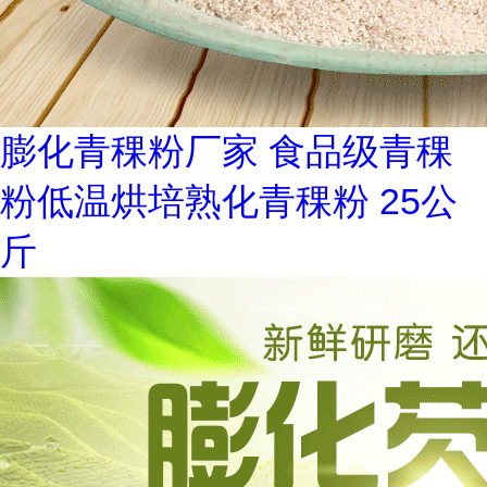
膨化青稞粉厂家 食品级青稞
粉低温烘培熟化青稞粉 25公
斤