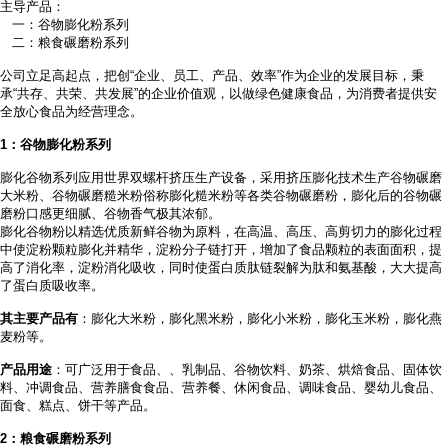
主导产品：
一：谷物膨化粉系列
二：粮食碾磨粉系列
公司立足高起点，把创
“企业、员工、产品、效率”作为企业的发展目标，秉
承“共存、共荣、共发展”的企业价值观，以做绿色健康食品，为消费者提供安
全放心食品为经营理念。
1
：谷物膨化粉系列
膨化谷物系列应用世界双螺杆挤压生产设备，采用挤压膨化技术生产谷物碾磨
大米粉、谷物碾磨糙米粉俗称膨化糙米粉等各类谷物碾磨粉，膨化后的谷物碾
磨粉口感更细腻、谷物香气极其浓郁。
膨化谷物粉以精选优质新鲜谷物为原料，在高温、高压、高剪切力的膨化过程
中使淀粉颗粒膨化并精华，淀粉分子链打开，增加了食品颗粒的表面面积，提
高了消化率，淀粉消化吸收，同时使蛋白质肽链裂解为肽和氨基酸，大大提高
了蛋白质吸收率。
其主要产品有
：膨化大米粉，膨化黑米粉，膨化小米粉，膨化玉米粉，膨化燕
麦粉等。
产品用途
：可广泛用于食品、
、乳制品、谷物饮料、奶茶、烘焙食品、固体饮
料、冲调食品、营养膳食食品、营养餐、休闲食品、调味食品、婴幼儿食品、
面食、糕点、饼干等产品。
2
：粮食碾磨粉系列